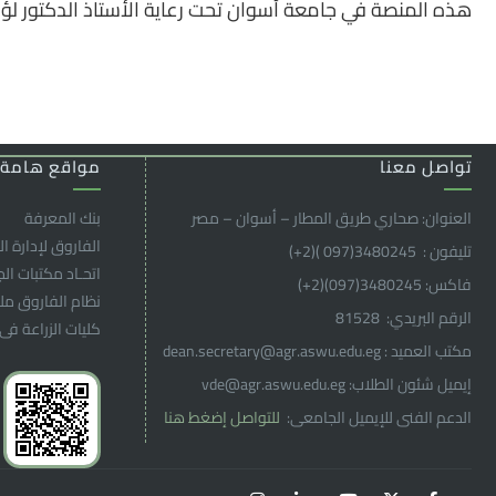
هذه المنصة في جامعة أسوان تحت رعاية الأستاذ الدكتور لؤ
تواصل معنا
مواقع هامة
العنوان: صحاري طريق المطار – أسوان – مصر
بنك المعرفة
الفاروق ﻹدارة ال
تليفون : 3480245(097 )(2
+
)
اتحـاد مكتبات ال
فاكس: 3480245(097)(2
+
)
نظام الفاروق م
الرقم البريدي: 81528
كليات الزراعة فى
مكتب العميد : dean.secretary@agr.aswu.edu.eg
إيميل شئون الطلاب: vde@agr.aswu.edu.eg
الدعم الفنى للإيميل الجامعى:
للتواصل إضغط هنا