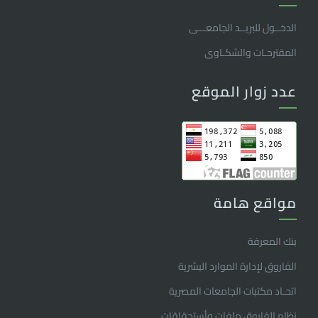
الدخــول للبريــد الجامعـــى
المقترحـات والشكـاوى
عدد زوار الموقع
مواقع هامة
بنك المعرفة
الفاروق ﻹدارة الموارد البشرية
اتحـاد مكتبات الجامعات المصرية
نظام الفاروق ملفات وأستحقاقات