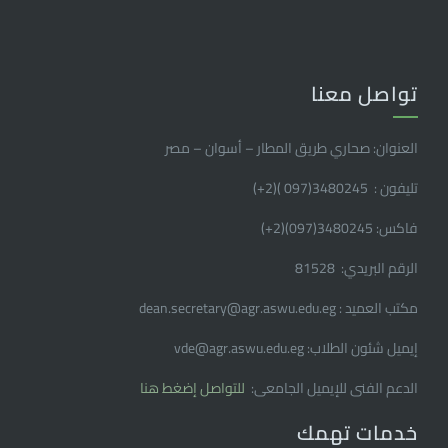
تواصل معنا
العنوان: صحاري طريق المطار – أسوان – مصر
تليفون : 3480245(097 )(2
+
)
فاكس: 3480245(097)(2
+
)
الرقم البريدي: 81528
مكتب العميد : dean.secretary@agr.aswu.edu.eg
إيميل شئون الطلاب: vde@agr.aswu.edu.eg
الدعم الفنى للإيميل الجامعى:
للتواصل إضغط هنا
خدمات تهمك