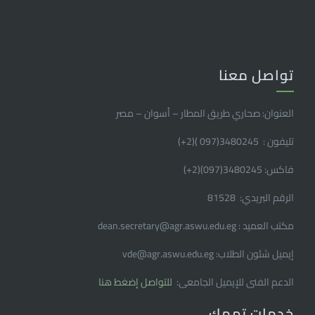
تواصل معنا
العنوان: صحاري طريق المطار – أسوان – مصر
تليفون : 3480245(097 )(2
+
)
فاكس: 3480245(097)(2
+
)
الرقم البريدي: 81528
مكتب العميد : dean.secretary@agr.aswu.edu.eg
إيميل شئون الطلاب: vde@agr.aswu.edu.eg
الدعم الفنى للإيميل الجامعى:
للتواصل إضغط هنا
خدمات تهمك