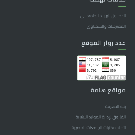
الدخــول للبريــد الجامعـــى
المقترحـات والشكـاوى
عدد زوار الموقع
مواقع هامة
بنك المعرفة
الفاروق ﻹدارة الموارد البشرية
اتحـاد مكتبات الجامعات المصرية