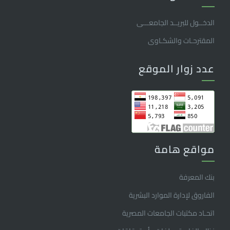
الدخــول للبريــد الجامعـــى
المقترحـات والشكـاوى
عدد زوار الموقع
مواقع هامة
بنك المعرفة
الفاروق ﻹدارة الموارد البشرية
اتحـاد مكتبات الجامعات المصرية