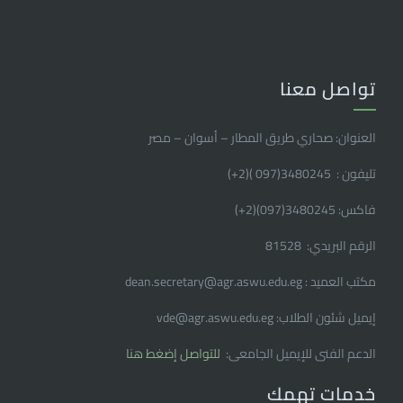
تواصل معنا
العنوان: صحاري طريق المطار – أسوان – مصر
تليفون : 3480245(097 )(2
+
)
فاكس: 3480245(097)(2
+
)
الرقم البريدي: 81528
مكتب العميد : dean.secretary@agr.aswu.edu.eg
إيميل شئون الطلاب: vde@agr.aswu.edu.eg
الدعم الفنى للإيميل الجامعى:
للتواصل إضغط هنا
خدمات تهمك