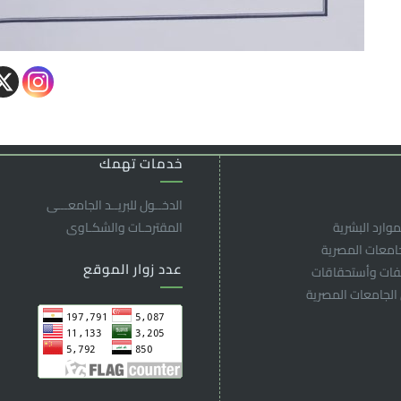
خدمات تهمك
الدخــول للبريــد الجامعـــى
موارد البشرية
المقترحـات والشكـاوى
جامعات المصرية
عدد زوار الموقع
لفات وأستحقاقات
 الجامعات المصرية