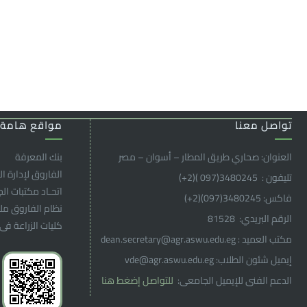
تواصل معنا
مواقع هامة
العنوان: صحاري طريق المطار – أسوان – مصر
بنك المعرفة
الفاروق ﻹدارة ال
تليفون : 3480245(097 )(2
+
)
اتحـاد مكتبات ال
فاكس: 3480245(097)(2
+
)
نظام الفاروق م
الرقم البريدي: 81528
كليات الزراعة فى
مكتب العميد : dean.secretary@agr.aswu.edu.eg
إيميل شئون الطلاب: vde@agr.aswu.edu.eg
الدعم الفنى للإيميل الجامعى:
للتواصل إضغط هنا