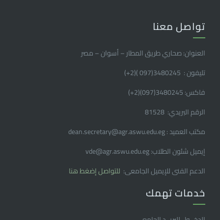
تواصل معنا
العنوان: صحاري طريق المطار – أسوان – مصر
تليفون : 3480245(097 )(2
+
)
فاكس: 3480245(097)(2
+
)
الرقم البريدي: 81528
مكتب العميد : dean.secretary@agr.aswu.edu.eg
إيميل شئون الطلاب: vde@agr.aswu.edu.eg
الدعم الفنى للإيميل الجامعى:
للتواصل إضغط هنا
خدمات تهمك
الدخــول للبريــد الجامعـــى