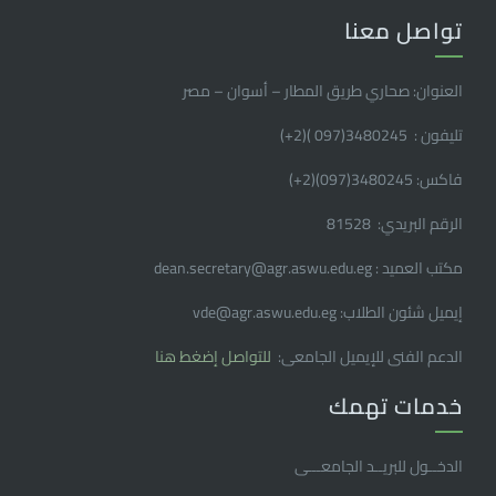
تواصل معنا
العنوان: صحاري طريق المطار – أسوان – مصر
تليفون : 3480245(097 )(2
+
)
فاكس: 3480245(097)(2
+
)
الرقم البريدي: 81528
مكتب العميد : dean.secretary@agr.aswu.edu.eg
إيميل شئون الطلاب: vde@agr.aswu.edu.eg
الدعم الفنى للإيميل الجامعى:
للتواصل إضغط هنا
خدمات تهمك
الدخــول للبريــد الجامعـــى