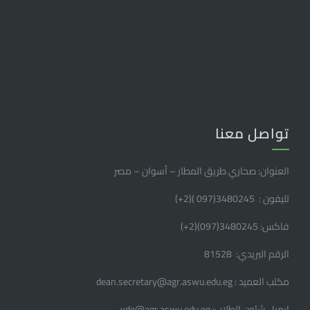
تواصل معنا
العنوان: صحاري طريق المطار – أسوان – مصر
تليفون : 3480245(097 )(2
+
)
فاكس: 3480245(097)(2
+
)
الرقم البريدي: 81528
مكتب العميد : dean.secretary@agr.aswu.edu.eg
إيميل شئون الطلاب: vde@agr.aswu.edu.eg