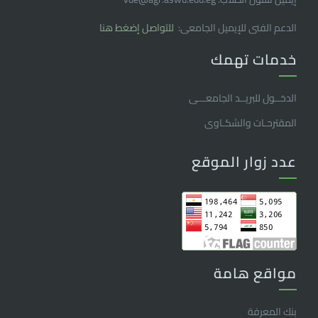
الدعم الفنى للإيميل الجامعى:
للتواصل إضغط هنا
خدمات تهمك
الدخــول للبريــد الجامعـــى
المقترحـات والشكـاوى
عدد زوار الموقع
مواقع هامة
بنك المعرفة