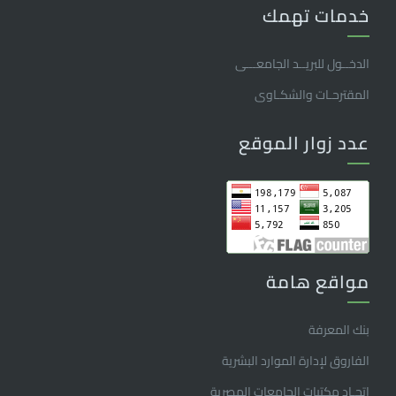
خدمات تهمك
الدخــول للبريــد الجامعـــى
المقترحـات والشكـاوى
عدد زوار الموقع
مواقع هامة
بنك المعرفة
الفاروق ﻹدارة الموارد البشرية
اتحـاد مكتبات الجامعات المصرية