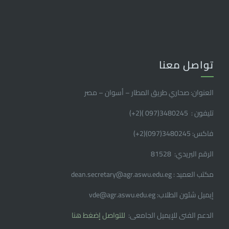
تواصل معنا
العنوان: صحاري طريق المطار – أسوان – مصر
تليفون : 3480245(097 )(2
+
)
فاكس: 3480245(097)(2
+
)
الرقم البريدي: 81528
مكتب العميد : dean.secretary@agr.aswu.edu.eg
إيميل شئون الطلاب: vde@agr.aswu.edu.eg
الدعم الفنى للإيميل الجامعى:
للتواصل إضغط هنا