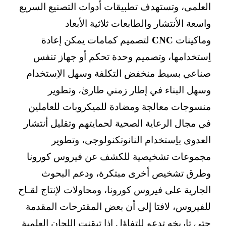
العلمى، وتستهدف تطبيقات أدوات التصنيع السريع
واسعة الأنتشار والطابعات ثلاثية الأبعاد
وماكينات
CNC
لتصميم كمامات يمكن إعادة
اِستخدامها، وتصميم وحدة تحكم أو جهاز تنفس
صناعي بسيط منخفض التكلفة وسهل الاِستخدام
وسهل البناء في إطار زمني طارئ، وتطوير
منسوجات معالجة ومضادة للميكروبات للعاملين
في مجال الرعاية الصحية لحمايتهم وتقليل أنتشار
العدوى باِستخدام النانوتكنولوجى، وتطوير
مجموعات تشخيصية للكشف عن فيروس كورونا
وطرق تشخيص أخرى مبتكرة، ودعم البحوث
الجارية على فيروس كورونا، ومحاولات لإنتاج لقـاح
للفيروس، لافتا إلى أن بعض المقترحات المقدمة
حتى تاريخه تدعو للتفاؤل إذا تيقنت اللجان العلمية