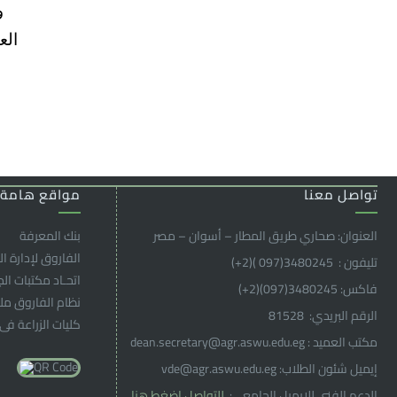
و
الع
تواصل معنا
مواقع هامة
العنوان: صحاري طريق المطار – أسوان – مصر
بنك المعرفة
الفاروق ﻹدارة ال
تليفون : 3480245(097 )(2
+
)
اتحـاد مكتبات ال
فاكس: 3480245(097)(2
+
)
نظام الفاروق م
الرقم البريدي: 81528
كليات الزراعة فى
مكتب العميد : dean.secretary@agr.aswu.edu.eg
إيميل شئون الطلاب: vde@agr.aswu.edu.eg
الدعم الفنى للإيميل الجامعى:
للتواصل إضغط هنا