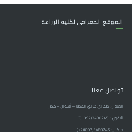
الموقع الجغرافى لكلية الزراعة
تواصل معنا
العنوان: صحاري طريق المطار – أسوان – مصر
تليفون : 3480245(097 )(2
+
)
فاكس: 3480245(097)(2
+
)