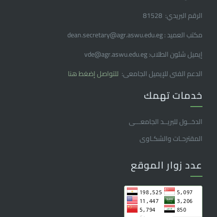
الرقم البريدي: 81528
مكتب العميد : dean.secretary@agr.aswu.edu.eg
إيميل شئون الطلاب: vde@agr.aswu.edu.eg
الدعم الفنى للإيميل الجامعى:
للتواصل إضغط هنا
خدمات تهمك
الدخــول للبريــد الجامعـــى
المقترحـات والشكـاوى
عدد زوار الموقع