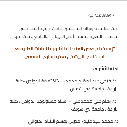
April 28, 2025
تمت مناقشة رسالة الماجستير للباحث / وليد أحمد حسن
محمد – المعيد بقسم الأنتاج الحيواني والداجني، تحت عنوان:
“إستخدام بعض المنتجات الثانوية للنباتات الطبية بعد
استخلاص الزيت في تغذية بداري التسمين”
لجنة الأشراف:
أ.د/ فتحي عبد العظيم محمد- أستاذ تغذية الدواجن ،كلية
الزراعة ، جامعة عين شمس
أ.د/ رهام علي محمد علي – أستاذ فسيولوجيا الدواجن ، كلية
الزراعة ، جامعة بني سويف
د/ محمد سيد غنيم- مدرس بقسم الأنتاج الحيواني