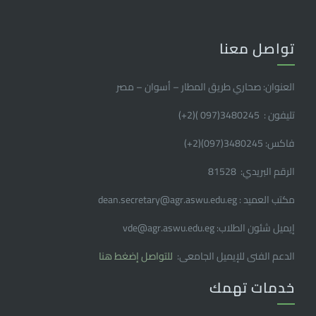
تواصل معنا
العنوان: صحاري طريق المطار – أسوان – مصر
تليفون : 3480245(097 )(2
+
)
فاكس: 3480245(097)(2
+
)
الرقم البريدي: 81528
مكتب العميد : dean.secretary@agr.aswu.edu.eg
إيميل شئون الطلاب: vde@agr.aswu.edu.eg
الدعم الفنى للإيميل الجامعى:
للتواصل إضغط هنا
خدمات تهمك