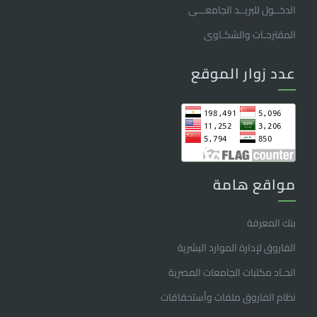
الدخــول للبريــد الجامعـــى
المقترحـات والشكـاوى
عدد زوار الموقع
مواقع هامة
بنك المعرفة
الفاروق ﻹدارة الموارد البشرية
اتحـاد مكتبات الجامعات المصرية
نظام الفاروق ملفات وأستحقاقات