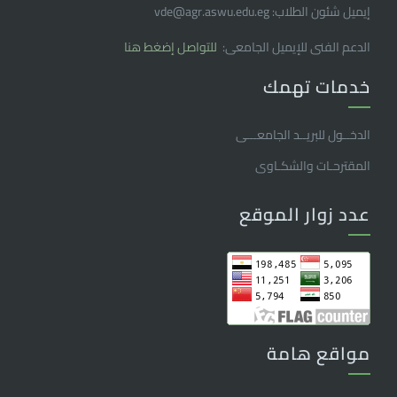
إيميل شئون الطلاب: vde@agr.aswu.edu.eg
الدعم الفنى للإيميل الجامعى:
للتواصل إضغط هنا
خدمات تهمك
الدخــول للبريــد الجامعـــى
المقترحـات والشكـاوى
عدد زوار الموقع
مواقع هامة