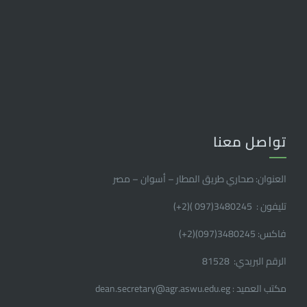
تواصل معنا
العنوان: صحاري طريق المطار – أسوان – مصر
تليفون : 3480245(097 )(2
+
)
فاكس: 3480245(097)(2
+
)
الرقم البريدي: 81528
مكتب العميد : dean.secretary@agr.aswu.edu.eg