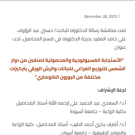
December 28, 2025
تمت مناقشة رسالة الدكتوراه للباحث/ حسني عبد الرؤوف
علي حامد المقيد بدرجة الدكتوراه في قسم المحاصيل، تحت
عنوان
“الأستجابة الفسيولوجية والمحصولية لصنفين من دوار
الشمس للتوزيع الفراغي للنباتات والرش الورقي بتركيزات
مختلفة من البورون النانومتري”
لجنة الإشراف
:
أ.د/ السعدي عبد الحميد علي (رحمه الله)-أستاذ المحاصيل
بكلية الزراعة – جامعة أسيوط
أ.د/ أشرف بكري أحمد الطيب- أستاذ المحاصيل- كلية الزراعة
والموارد الطبيعية – جامعة أسوان