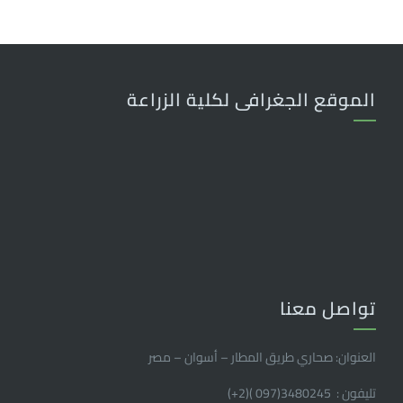
الموقع الجغرافى لكلية الزراعة
تواصل معنا
العنوان: صحاري طريق المطار – أسوان – مصر
تليفون : 3480245(097 )(2
+
)