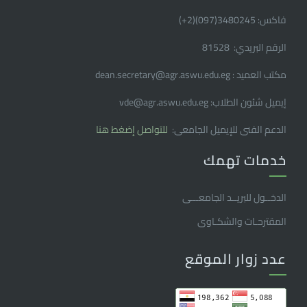
فاكس: 3480245(097)(2
+
)
الرقم البريدي: 81528
مكتب العميد : dean.secretary@agr.aswu.edu.eg
إيميل شئون الطلاب: vde@agr.aswu.edu.eg
الدعم الفنى للإيميل الجامعى:
للتواصل إضغط هنا
خدمات تهمك
الدخــول للبريــد الجامعـــى
المقترحـات والشكـاوى
عدد زوار الموقع