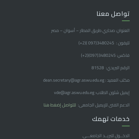
تواصل معنا
العنوان: صحاري طريق المطار – أسوان – مصر
تليفون : 3480245(097 )(2
+
)
فاكس: 3480245(097)(2
+
)
الرقم البريدي: 81528
مكتب العميد : dean.secretary@agr.aswu.edu.eg
إيميل شئون الطلاب: vde@agr.aswu.edu.eg
الدعم الفنى للإيميل الجامعى:
للتواصل إضغط هنا
خدمات تهمك
الدخــول للبريــد الجامعـــى