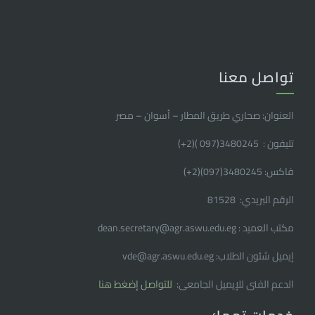
تواصل معنا
العنوان: صحاري طريق المطار – أسوان – مصر
تليفون : 3480245(097 )(2
+
)
فاكس: 3480245(097)(2
+
)
الرقم البريدي: 81528
مكتب العميد : dean.secretary@agr.aswu.edu.eg
إيميل شئون الطلاب: vde@agr.aswu.edu.eg
الدعم الفنى للإيميل الجامعى:
للتواصل إضغط هنا