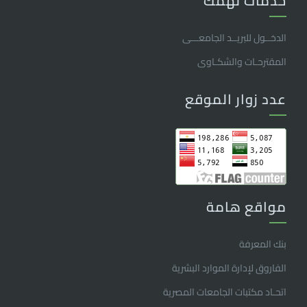
خدمات تهمك
الدخــول للبريــد الجامعـــى
المقترحـات والشكـاوى
عدد زوار الموقع
مواقع هامة
بنك المعرفة
الفاروق ﻹدارة الموارد البشرية
اتحـاد مكتبات الجامعات المصرية