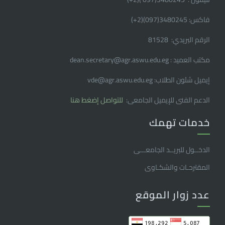
فاكس: 3480245(097)(2
+
)
الرقم البريدي: 81528
مكتب العميد : dean.secretary@agr.aswu.edu.eg
إيميل شئون الطلاب: vde@agr.aswu.edu.eg
الدعم الفنى للإيميل الجامعى:
للتواصل إضغط هنا
خدمات تهمك
الدخــول للبريــد الجامعـــى
المقترحـات والشكـاوى
عدد زوار الموقع