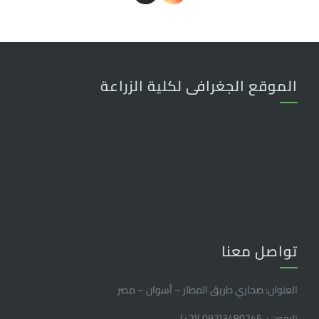
الموقع الجغرافى لكلية الزراعة
تواصل معنا
العنوان: صحاري طريق المطار – أسوان – مصر
تليفون : 3480245(097 )(2
+
)