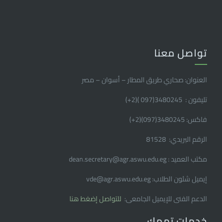
تواصل معنا
العنوان: صحاري طريق المطار – أسوان – مصر
تليفون : 3480245(097 )(2
+
)
فاكس: 3480245(097)(2
+
)
الرقم البريدي: 81528
مكتب العميد : dean.secretary@agr.aswu.edu.eg
إيميل شئون الطلاب: vde@agr.aswu.edu.eg
الدعم الفنى للإيميل الجامعى:
للتواصل إضغط هنا
خدمات تهمك