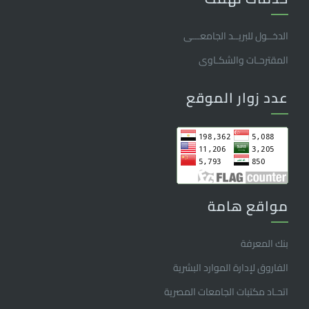
الدخــول للبريــد الجامعـــى
المقترحـات والشكـاوى
عدد زوار الموقع
مواقع هامة
بنك المعرفة
الفاروق ﻹدارة الموارد البشرية
اتحـاد مكتبات الجامعات المصرية