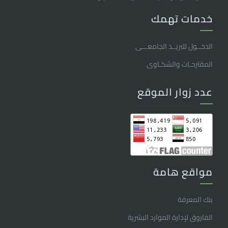
خدمات تهمك
الدخــول للبريــد الجامعـــى
المقترحـات والشكـاوى
عدد زوار الموقع
مواقع هامة
بنك المعرفة
الفاروق ﻹدارة الموارد البشرية