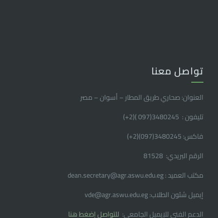
تواصل معنا
العنوان: صحاري طريق المطار – أسوان – مصر
تليفون : 3480245(097 )(2
+
)
فاكس: 3480245(097)(2
+
)
الرقم البريدي: 81528
مكتب العميد : dean.secretary@agr.aswu.edu.eg
إيميل شئون الطلاب: vde@agr.aswu.edu.eg
الدعم الفنى للإيميل الجامعى:
للتواصل إضغط هنا