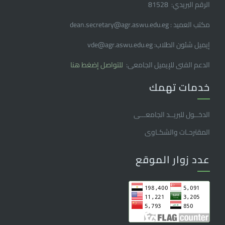
الرقم البريدي: 81528
مكتب العميد : dean.secretary@agr.aswu.edu.eg
إيميل شئون الطلاب: vde@agr.aswu.edu.eg
الدعم الفنى للإيميل الجامعى:
للتواصل إضغط هنا
خدمات تهمك
الدخــول للبريــد الجامعـــى
المقترحـات والشكـاوى
عدد زوار الموقع