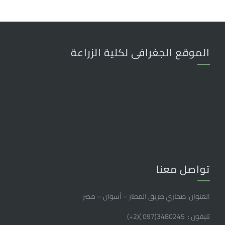
الموقع الجغرافى لكلية الزراعة
تواصل معنا
العنوان: صحاري طريق المطار – أسوان – مصر
تليفون : 3480245(097 )(2
+
)