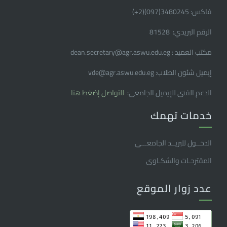
فاكس: 3480245(097)(2
+
)
الرقم البريدي: 81528
مكتب العميد : dean.secretary@agr.aswu.edu.eg
إيميل شئون الطلاب: vde@agr.aswu.edu.eg
الدعم الفنى للإيميل الجامعى:
للتواصل إضغط هنا
خدمات تهمك
الدخــول للبريــد الجامعـــى
المقترحـات والشكـاوى
عدد زوار الموقع