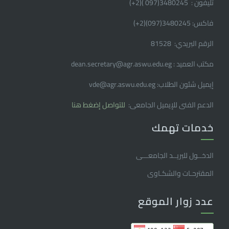
تليفون : 3480245(097 )(2
+
)
فاكس: 3480245(097)(2
+
)
الرقم البريدي: 81528
مكتب العميد : dean.secretary@agr.aswu.edu.eg
إيميل شئون الطلاب: vde@agr.aswu.edu.eg
الدعم الفنى للإيميل الجامعى:
للتواصل إضغط هنا
خدمات تهمك
الدخــول للبريــد الجامعـــى
المقترحـات والشكـاوى
عدد زوار الموقع