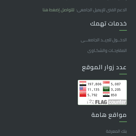
الدعم الفنى للإيميل الجامعى:
للتواصل إضغط هنا
خدمات تهمك
الدخــول للبريــد الجامعـــى
المقترحـات والشكـاوى
عدد زوار الموقع
مواقع هامة
بنك المعرفة