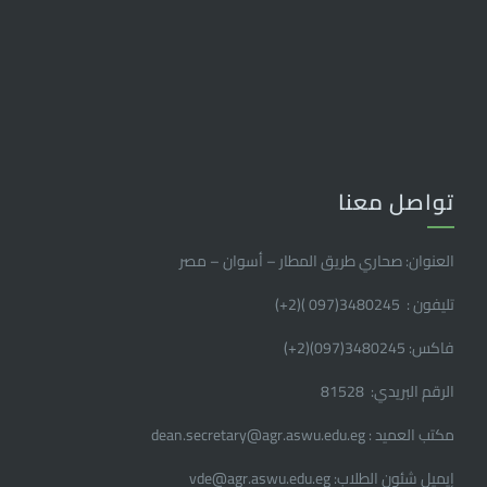
تواصل معنا
العنوان: صحاري طريق المطار – أسوان – مصر
تليفون : 3480245(097 )(2
+
)
فاكس: 3480245(097)(2
+
)
الرقم البريدي: 81528
مكتب العميد : dean.secretary@agr.aswu.edu.eg
إيميل شئون الطلاب: vde@agr.aswu.edu.eg