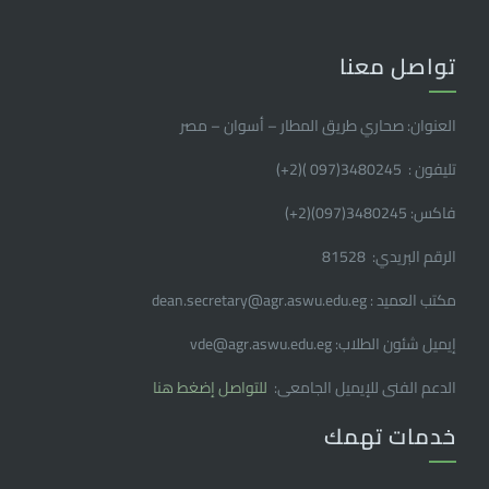
تواصل معنا
العنوان: صحاري طريق المطار – أسوان – مصر
تليفون : 3480245(097 )(2
+
)
فاكس: 3480245(097)(2
+
)
الرقم البريدي: 81528
مكتب العميد : dean.secretary@agr.aswu.edu.eg
إيميل شئون الطلاب: vde@agr.aswu.edu.eg
الدعم الفنى للإيميل الجامعى:
للتواصل إضغط هنا
خدمات تهمك