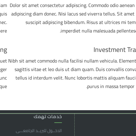
diam
Dolor sit amet consectetur adipiscing. Commodo odio aenean
quis
adipiscing diam donec. Nisi lacus sed viverra tellus. Sit amet 
nec.
suscipit adipiscing bibendum. Risus at ultrices mi te
ere.
imperdiet nulla malesuada pellentes
ing
Investment Tr
quet
Nibh sit amet commodo nulla facilisi nullam vehicula. Eleme
eger
sagittis vitae et leo duis ut diam quam. Duis convallis conva
nunc
tellus id interdum velit. Nunc lobortis mattis aliquam fauc
que.
purus in massa tempor 
خدمات تهمك
الدخــول للبريــد الجامعـــى