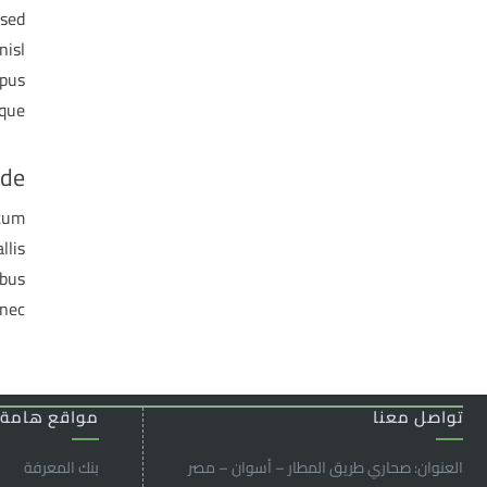
 sed
nisl
mpus
que.
ade
ntum
llis
ibus
nec.
تواصل معنا
مواقع هامة
العنوان: صحاري طريق المطار – أسوان – مصر
بنك المعرفة