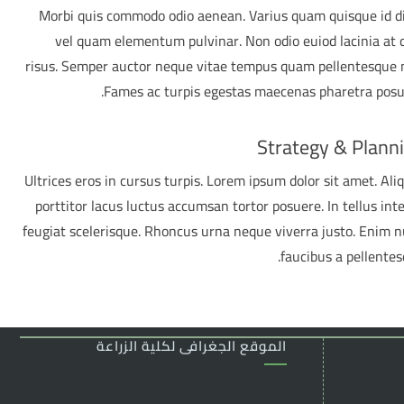
Morbi quis commodo odio aenean. Varius quam quisque id 
vel quam elementum pulvinar. Non odio euiod lacinia at 
risus. Semper auctor neque vitae tempus quam pellentesque 
Fames ac turpis egestas maecenas pharetra posu
Strategy & Plann
Ultrices eros in cursus turpis. Lorem ipsum dolor sit amet. Ali
porttitor lacus luctus accumsan tortor posuere. In tellus int
feugiat scelerisque. Rhoncus urna neque viverra justo. Enim 
faucibus a pellentes
الموقع الجغرافى لكلية الزراعة