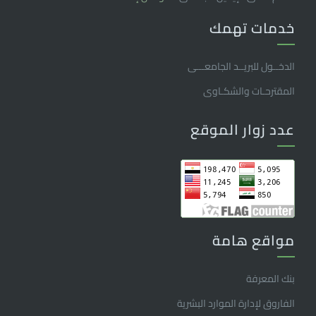
خدمات تهمك
الدخــول للبريــد الجامعـــى
المقترحـات والشكـاوى
عدد زوار الموقع
مواقع هامة
بنك المعرفة
الفاروق ﻹدارة الموارد البشرية