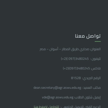
تواصل معنا
العنوان: صحاري طريق المطار – أسوان – مصر
تليفون : 3480245(097 )(2
+
)
فاكس: 3480245(097)(2
+
)
الرقم البريدي: 81528
مكتب العميد : dean.secretary@agr.aswu.edu.eg
إيميل شئون الطلاب: vde@agr.aswu.edu.eg
الدعم الفنى للإيميل الجامعى:
للتواصل إضغط هنا