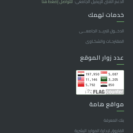
الدعم الفنى للإيميل الجامعى:
للتواصل إضغط هنا
خدمات تهمك
الدخــول للبريــد الجامعـــى
المقترحـات والشكـاوى
عدد زوار الموقع
مواقع هامة
بنك المعرفة
الفاروق ﻹدارة الموارد البشرية