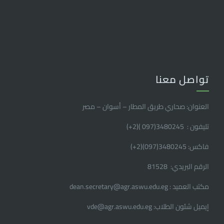
تواصل معنا
العنوان: صحاري طريق المطار – أسوان – مصر
تليفون : 3480245(097 )(2
+
)
فاكس: 3480245(097)(2
+
)
الرقم البريدي: 81528
مكتب العميد : dean.secretary@agr.aswu.edu.eg
إيميل شئون الطلاب: vde@agr.aswu.edu.eg