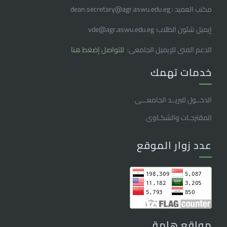
مكتب العميد : dean.secretary@agr.aswu.edu.eg
إيميل شئون الطلاب: vde@agr.aswu.edu.eg
الدعم الفنى للإيميل الجامعى:
للتواصل إضغط هنا
خدمات تهمك
الدخــول للبريــد الجامعـــى
المقترحـات والشكـاوى
عدد زوار الموقع
مواقع هامة