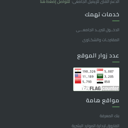
الدعم الفنى للإيميل الجامعى:
للتواصل إضغط هنا
خدمات تهمك
الدخــول للبريــد الجامعـــى
المقترحـات والشكـاوى
عدد زوار الموقع
مواقع هامة
بنك المعرفة
الفاروق ﻹدارة الموارد البشرية