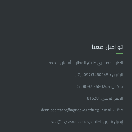
تواصل معنا
العنوان: صحاري طريق المطار – أسوان – مصر
تليفون : 3480245(097 )(2
+
)
فاكس: 3480245(097)(2
+
)
الرقم البريدي: 81528
مكتب العميد : dean.secretary@agr.aswu.edu.eg
إيميل شئون الطلاب: vde@agr.aswu.edu.eg