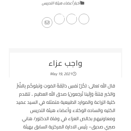
أخبار أعضاء هيئة التدريس
واجب عزاء
May 19, 2021
قال الله تعالى: (كُلُّ نَفسٍ ذائِقَةُ المَوتِ وَنَبلوكُم بِالشَّرِّ
وَالخَيرِ فِتنَةً وَإِلَينا تُرجَعونَ) صدق الله العظيم .. تتقدم
كلية الزراعة والموارد الطبيعية متمثله في السيد عميد
الكليه والساده الوكلاء وأعضاء هيئة التدريس
ومعاونيهم بخالص العزاء في وفاة الدكتور/ هاني
صبري صديق– رئيس الادارة المركزية السابق بهيئة