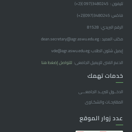
تليفون : 3480245(097 )(2
+
)
فاكس: 3480245(097)(2
+
)
الرقم البريدي: 81528
مكتب العميد : dean.secretary@agr.aswu.edu.eg
إيميل شئون الطلاب: vde@agr.aswu.edu.eg
الدعم الفنى للإيميل الجامعى:
للتواصل إضغط هنا
خدمات تهمك
الدخــول للبريــد الجامعـــى
المقترحـات والشكـاوى
عدد زوار الموقع