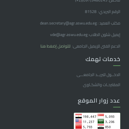
فاكس: 3480245(097)(2
+
)
الرقم البريدي: 81528
مكتب العميد : dean.secretary@agr.aswu.edu.eg
إيميل شئون الطلاب: vde@agr.aswu.edu.eg
الدعم الفنى للإيميل الجامعى:
للتواصل إضغط هنا
خدمات تهمك
الدخــول للبريــد الجامعـــى
المقترحـات والشكـاوى
عدد زوار الموقع