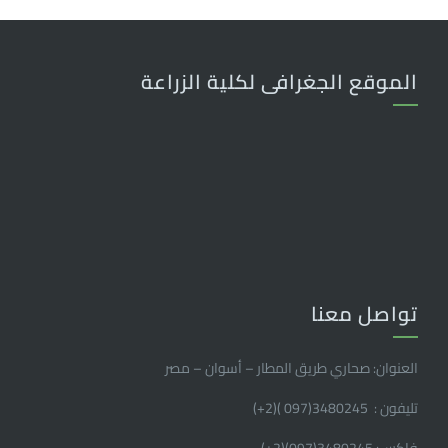
الموقع الجغرافى لكلية الزراعة
تواصل معنا
العنوان: صحاري طريق المطار – أسوان – مصر
تليفون : 3480245(097 )(2
+
)