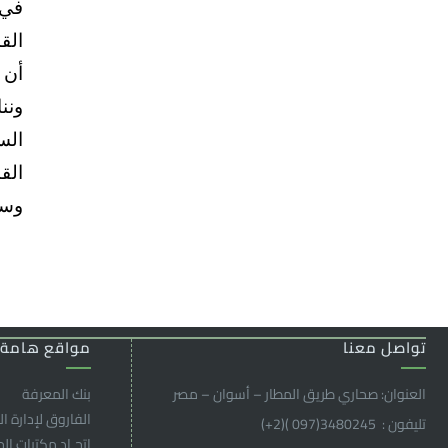
في 
الق
أن 
ونن
الس
الق
وسو
تواصل معنا
مواقع هامة
العنوان: صحاري طريق المطار – أسوان – مصر
بنك المعرفة
الفاروق ﻹدارة ال
تليفون : 3480245(097 )(2
+
)
اتحـاد مكتبات ال