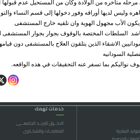
مرحله متأخره من الولادة وكان من المستحيل عدم قبولها أو
اهره وليس لديها أوراقه وفور دخولها إلى قسم النساء والت
يكون الأب مجهول الهوية وان تلقيه خارج المستشفى
اشد السلطات المختصة بالوقوف بجوار بجوار المستشفى ا
ودانيين الاشقاء الذين يتلقون العلاج بالمستشفى دون قيا
نصلية السودانيه
ف نواليكم بما تسفر عنه التحقيقات في هذه الواقعه.
خدمات تهمك
الدخــول للبريــد الجامعـــى
موارد البشرية
المقترحـات والشكـاوى
جامعات المصرية