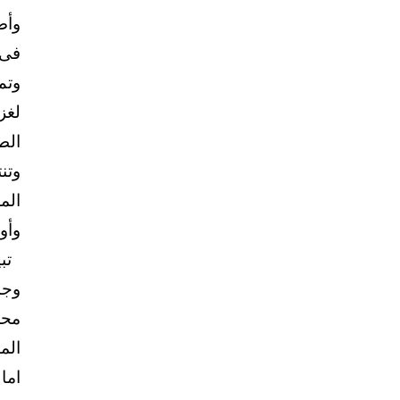
وأض
فى 
وتم
لغز
الط
وتن
الم
وأو
تبي
وجد
محض
الم
اما