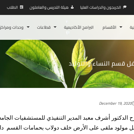
الخريجون والدراسات العليا
هيئة التدريس والعاملون
الطلاب
ية
الأقسام
البرامج الأكاديمية
قطاعات
وحدات ومراكز
 قسم النساء والتوليد
December 19, 2020
 الدكتور أشرف معبد المدير التنفيذي للمستشفيات الجامعي
 مولود ملقى على الأرض خلف دولاب بحمامات القسم داخل