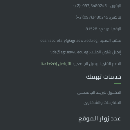
تليفون : 3480245(097 )(2
+
)
فاكس: 3480245(097)(2
+
)
الرقم البريدي: 81528
مكتب العميد : dean.secretary@agr.aswu.edu.eg
إيميل شئون الطلاب: vde@agr.aswu.edu.eg
الدعم الفنى للإيميل الجامعى:
للتواصل إضغط هنا
خدمات تهمك
الدخــول للبريــد الجامعـــى
المقترحـات والشكـاوى
عدد زوار الموقع